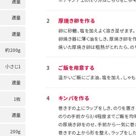
適量
適量
2
厚焼き卵を作る
卵に砂糖、塩を加えよく溶き混ぜます。
適量
卵焼き器に薄く油をしき、厚焼き卵を作
焼いた厚焼き卵は粗熱がとれたら、の
約200g
小さじ1
3
ご飯を用意する
温かいご飯にごま油、塩を加え、しゃも
適量
4
キンパを作る
1枚
巻きすの上にラップをしき、のりを置き
適量
のりの手前から3/4程度までご飯を均
の厚焼き卵をのせ、手前から一気に巻
200g
巻きすの上から形を整え、ラップをした