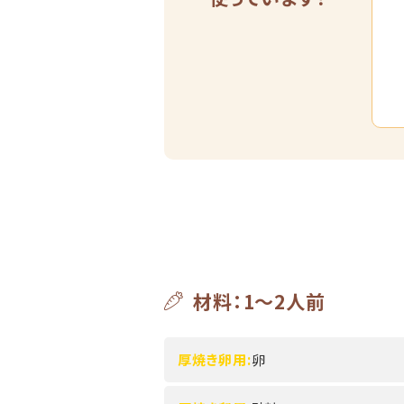
材料：1～2人前
厚焼き卵用:
卵