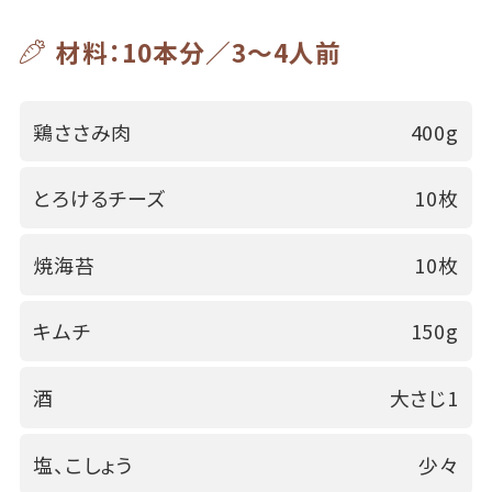
材料：10本分／3～4人前
鶏ささみ肉
400g
とろけるチーズ
10枚
焼海苔
10枚
キムチ
150g
酒
大さじ1
塩、こしょう
少々