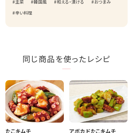
主菜
韓国風
和える・漬ける
おつまみ
辛い料理
同じ商品を使ったレシピ
たこキムチ
アボカドたこキムチ