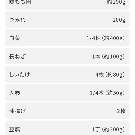
鶏もも肉
約250g
つみれ
200g
白菜
1/4株（約400g）
長ねぎ
1本（約100g）
しいたけ
4枚（約80g）
人参
1/4本（約50g）
油揚げ
2枚
豆腐
1丁（約300g）