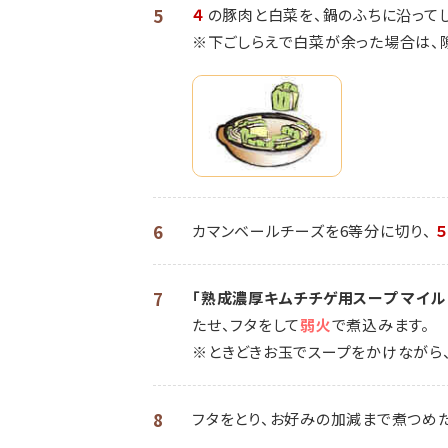
5
４
の豚肉と白菜を、鍋のふちに沿ってし
※下ごしらえで白菜が余った場合は、
6
カマンベールチーズを6等分に切り、
7
「熟成濃厚キムチチゲ用スープ マイル
たせ、フタをして
弱火
で煮込みます。
※ときどきお玉でスープをかけながら、
8
フタをとり、お好みの加減まで煮つめ