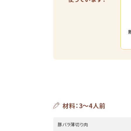
材料：3～4人前
豚バラ薄切り肉