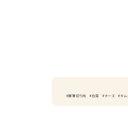
豚薄切り肉
白菜
チーズ
キム