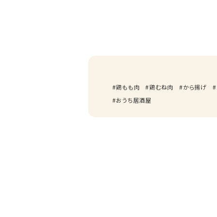
鶏もも肉
鶏むね肉
から揚げ
おうち居酒屋