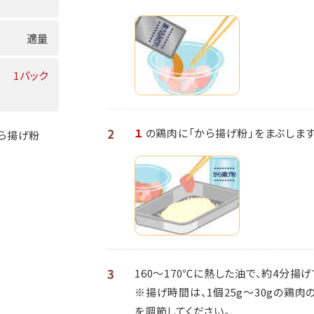
適量
1パック
2
１
の鶏肉に「から揚げ粉」をまぶします
から揚げ粉
3
160～170℃に熱した油で、約4分揚
※揚げ時間は、1個25g～30gの鶏
を調節してください。