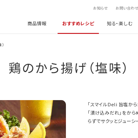
お知らせ
お問い合わ
商品情報
おすすめレシピ
知る・楽しむ
味）
鶏のから揚げ（塩味）
「スマイルDeli 旨塩
「漬け込みだれ」をから
らずでサクッとジューシ