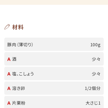
材料
豚肉（薄切り）
100g
Ａ
酒
少々
Ａ
塩、こしょう
少々
Ａ
溶き卵
1/2個分
Ａ
片栗粉
大さじ1