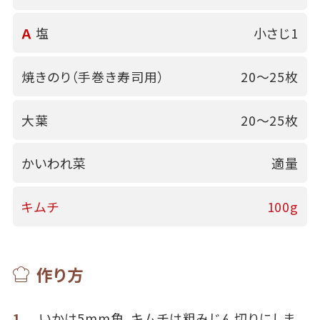
Ａ
塩
小さじ1
焼きのり（手巻き寿司用）
20～25枚
大葉
20～25枚
かいわれ菜
適量
キムチ
100g
作り方
1
いかは5mm角、キムチは粗みじん切りにしま