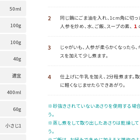
50ml
2
同じ鍋にごま油を入れ、1cm角に切っ
100g
人参を炒め、水、ご飯、スープの素、
１
100g
3
じゃがいも、人参が柔らかくなったら、
スを加えて少し煮ます。
40g
適宜
4
仕上げに牛乳を加え、2分程煮ます。取
に軽くなじませたらできあがり。
400ml
※砂抜きされていないあさりを使用する場合
60g
う。
※蒸し煮をして取り出したあさりは乾燥して
小さじ1
う。
※ご飯は、お好みで多めに加えると雑炊のよ