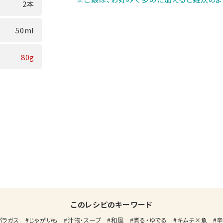
2本
50ml
80g
このレシピのキーワード
パラガス
じゃがいも
汁物・スープ
和風
煮る・ゆでる
キムチ×魚