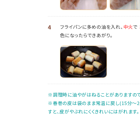
4
フライパンに多めの油を入れ、
中火
で
色になったらできあがり。
※調理時に油やがはねることがありますので
※春巻の皮は袋のまま常温に戻し(15分～2
すと、皮がやぶれにくくきれいにはがれます。