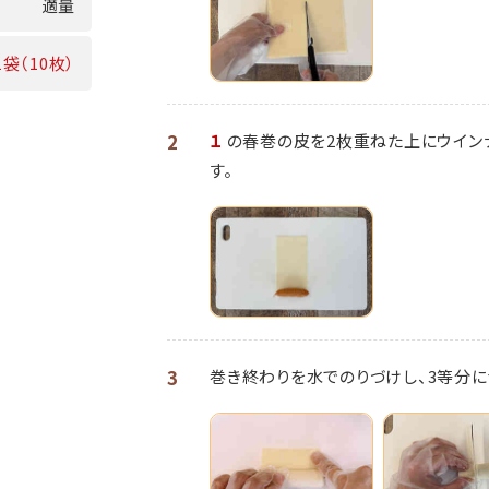
適量
1袋（10枚）
2
１
の春巻の皮を2枚重ねた上にウイン
す。
3
巻き終わりを水でのりづけし、3等分に