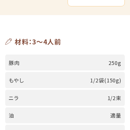
材料：3～4人前
豚肉
250g
もやし
1/2袋(150g)
ニラ
1/2束
油
適量