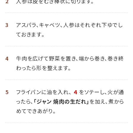
2
人参は皮をむき棒状に切ります。
3
アスパラ、キャベツ､人参はそれぞれ下ゆでし
ておきます｡
4
牛肉を広げて野菜を置き、端から巻き、巻き終
わったら形を整えます。
5
フライパンに油を入れ､
４
をソテーし、火が通
ったら､
「ジャン 焼肉の生だれ」
を加え､煮から
めてできあがり｡