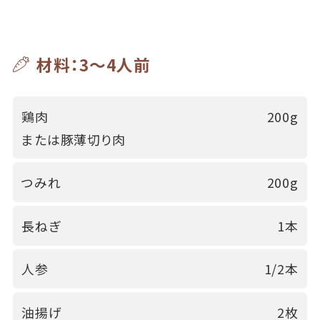
材料：3～4人前
鶏肉
200g
または豚薄切り肉
つみれ
200g
長ねぎ
1本
人参
1/2本
油揚げ
2枚