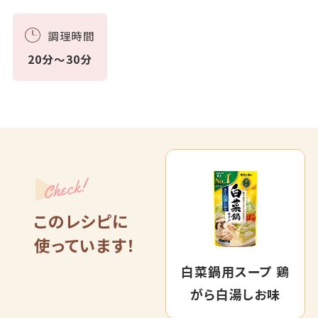
調理時間
20分～30分
Check!
このレシピに
使っています！
白菜鍋用スープ 鶏
がら白湯しお味