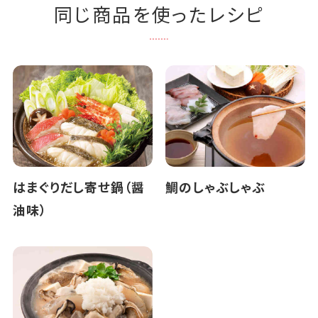
同じ商品を使ったレシピ
はまぐりだし寄せ鍋（醤
鯛のしゃぶしゃぶ
油味）