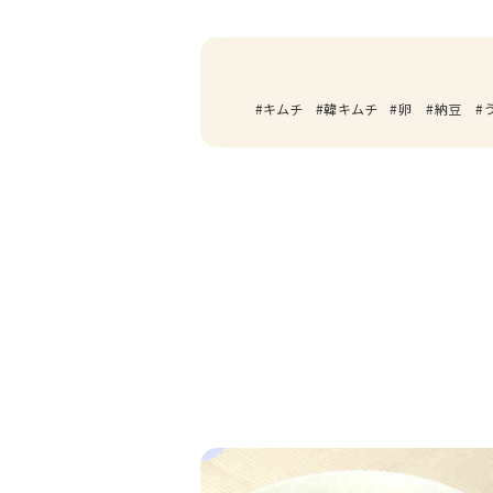
キムチ
韓キムチ
卵
納豆