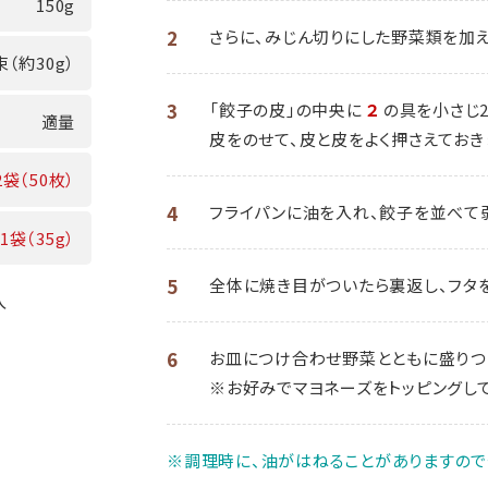
150g
2
さらに、みじん切りにした野菜類を加え
束（約30g）
3
「餃子の皮」の中央に
２
の具を小さじ
適量
皮をのせて、皮と皮をよく押さえておき
2袋（50枚）
4
フライパンに油を入れ、餃子を並べて
1袋（35g）
5
全体に焼き目がついたら裏返し、フタを
入
6
お皿につけ合わせ野菜とともに盛りつ
※お好みでマヨネーズをトッピングし
※調理時に、油がはねることがありますので