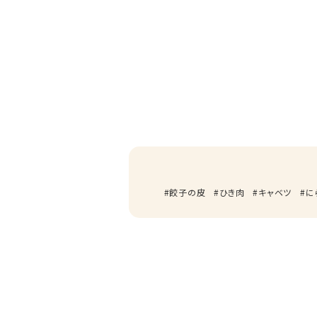
餃子の皮
ひき肉
キャベツ
に