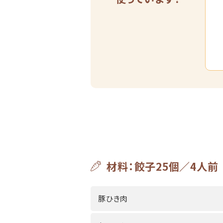
材料：餃子25個／4人前
豚ひき肉