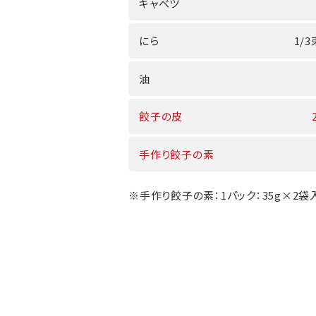
キャベツ
にら
1/3
油
餃子の皮
手作り餃子の素
※手作り餃子の素：1パック：35g×2袋