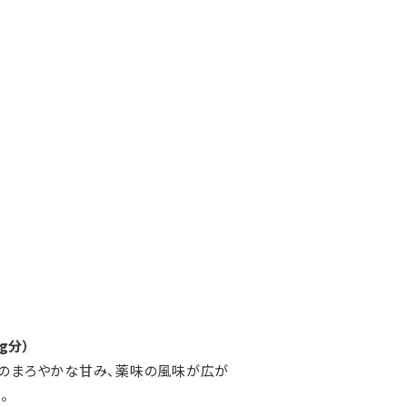
g分）
ごのまろやかな甘み、薬味の風味が広が
。