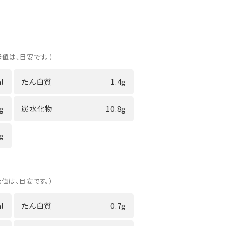
示値は、目安です。）
l
たん白質
1.4g
2g
炭水化物
10.8g
3g
示値は、目安です。）
l
たん白質
0.7g