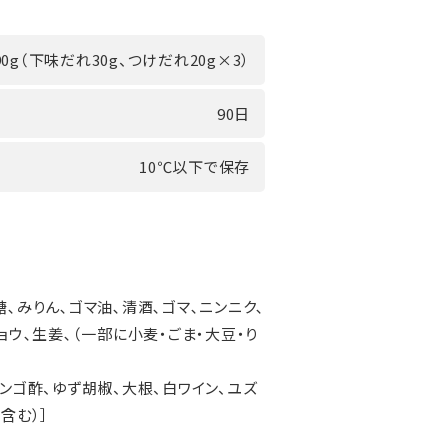
90g（下味だれ30g、つけだれ20g×3）
90日
10℃以下で保存
糖､みりん､ゴマ油､清酒､ゴマ､ニンニク､
ョウ､生姜､（一部に小麦・ごま・大豆・り
リンゴ酢、ゆず胡椒、大根、白ワイン、ユズ
を含む）］