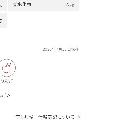
0g
炭水化物
7.2g
7g
2026年7月15日現在
りんご
んご＞
アレルギー情報表記について