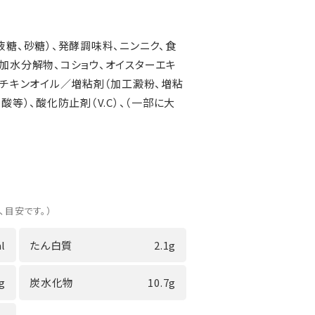
液糖、砂糖）、発酵調味料、ニンニク、食
加水分解物、コショウ、オイスターエキ
、チキンオイル／増粘剤（加工澱粉、増粘
酸等）、酸化防止剤（V.C）、（一部に大
、目安です。）
l
たん白質
2.1g
0g
炭水化物
10.7g