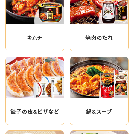
キムチ
焼肉のたれ
餃子の皮&ピザなど
鍋&スープ