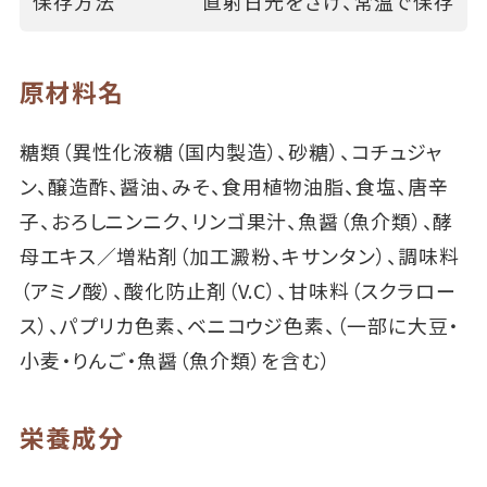
保存方法
直射日光をさけ、常温で保存
原材料名
糖類（異性化液糖（国内製造）、砂糖）、コチュジャ
ン、醸造酢、醤油、みそ、食用植物油脂、食塩、唐辛
子、おろしニンニク、リンゴ果汁、魚醤（魚介類）、酵
母エキス／増粘剤（加工澱粉、キサンタン）、調味料
（アミノ酸）、酸化防止剤（V.C）、甘味料（スクラロー
ス）、パプリカ色素、ベニコウジ色素、（一部に大豆・
小麦・りんご・魚醤（魚介類）を含む）
栄養成分