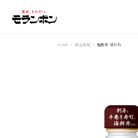
HOME
商品情報
鮨割烹 甘だれ