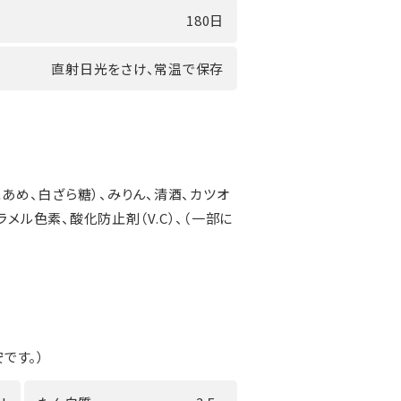
180日
直射日光をさけ、常温で保存
水あめ、白ざら糖）、みりん、清酒、カツオ
メル色素、酸化防止剤（V.C）、（一部に
です。）