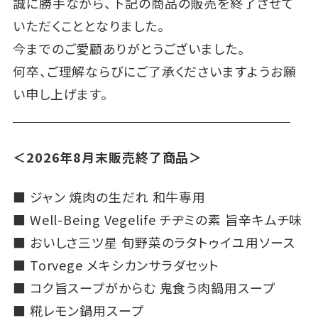
誠に勝手ながら、下記の商品の販売を終了させて
いただくこととなりました。
今までのご愛顧ありがとうございました。
何卒、ご理解ならびにご了承くださいますようお願
い申し上げます。
＜2026年8月末販売終了商品
＞
■
ジャン 焼肉の生だれ 和牛専用
■
Well-Being Vegelife チヂミの素 旨辛キムチ味
■
おいしさ三ツ星 旬野菜のラタトゥイユ用ソース
■
Torvege メキシカンサラダセット
■
コク旨スープがからむ 鬼食う肉鍋用スープ
■
糀レモン鍋用スープ