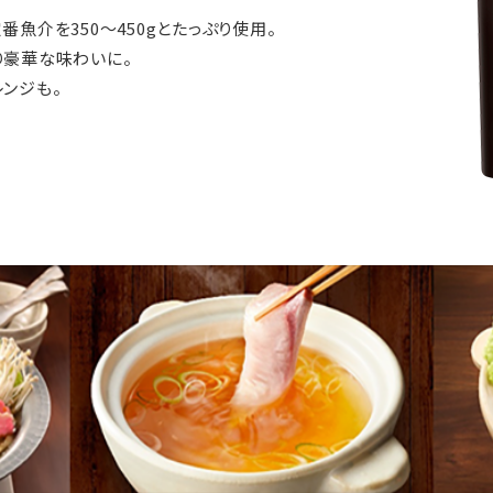
魚介を350～450gとたっぷり使用。
り豪華な味わいに。
レンジも。