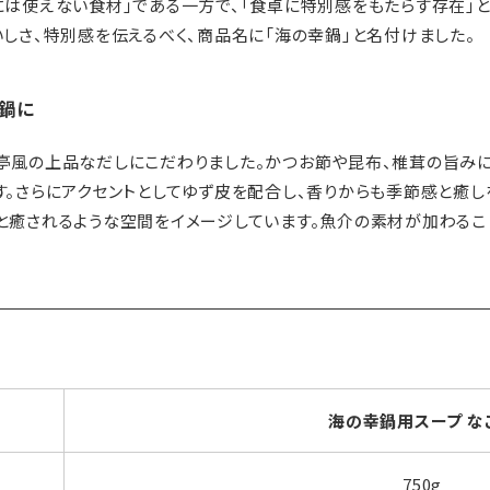
には使えない食材」である一方で、「食卓に特別感をもたらす存在」
いしさ、特別感を伝えるべく、商品名に「海の幸鍋」と名付けました。
る鍋に
亭風の上品なだしにこだわりました。かつお節や昆布、椎茸の旨み
す。さらにアクセントとしてゆず皮を配合し、香りからも季節感と癒し
と癒されるような空間をイメージしています。魚介の素材が加わるこ
海の幸鍋用スープ な
750g