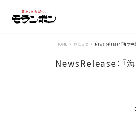
HOME
お知らせ
NewsRelease：『海
NewsRelease