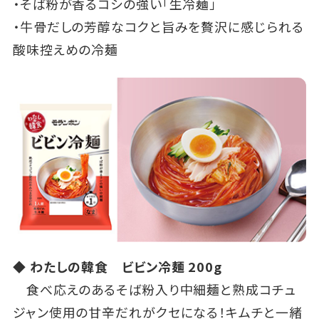
・そば粉が香るコシの強い「生冷麺」
・牛骨だしの芳醇なコクと旨みを贅沢に感じられる
酸味控えめの冷麺
◆ わたしの韓食 ビビン冷麺 200g
食べ応えのあるそば粉入り中細麺と熟成コチュ
ジャン使用の甘辛だれがクセになる！キムチと一緒