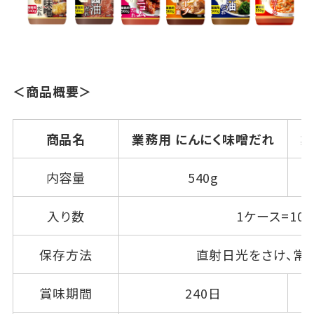
＜商品概要＞
商品名
業務用 にんにく味噌だれ
業
内容量
540g
入り数
1ケース=10
保存方法
直射日光をさけ、常
賞味期間
240日