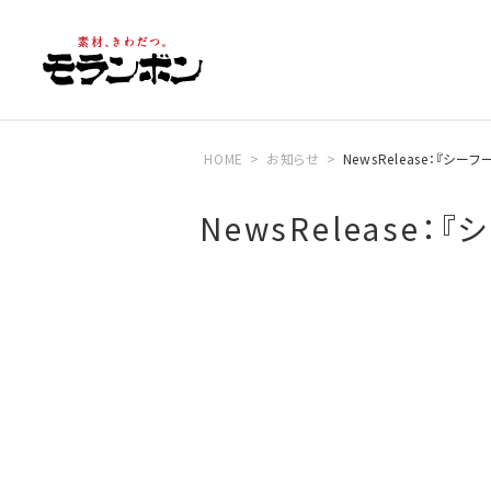
HOME
お知らせ
NewsRelease：『
NewsRelease