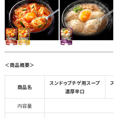
＜商品概要＞
スンドゥブチゲ用スープ
ス
商品名
濃厚辛口
内容量