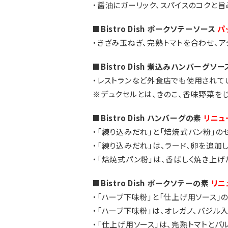
・醤油にガーリック、スパイスのコクと
■Bistro Dish ポークソテーソース
パ
・きざみ玉ねぎ、完熟トマトを合わせ、
■Bistro Dish 煮込みハンバーグソ
・レストランなど外食店でも使用されて
※デュクセルとは、きのこ、香味野菜を
■Bistro Dish ハンバーグの素
リニュ
・「練り込みだれ」と「焙焼式パン粉」の
・「練り込みだれ」は、ラード、卵を追加
・「焙焼式パン粉」は、香ばしく焼き上
■Bistro Dish ポークソテーの素
リニ
・「ハーブ下味粉」と「仕上げ用ソース」の
・「ハーブ下味粉」は、オレガノ、バジ
・「仕上げ用ソース」は、完熟トマトとバ