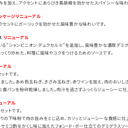
旨みを加え、アクセントにあらびき黒胡椒を効かせたスパイシーな味わ
ッケージリニューアル
アクセントにガーリックを効かせた風味豊かな味わいです。
ース
リニューアル
いる"シャンピニオン デュクセル※"を追加し、風味豊かな濃厚デミ
じっくり炒めた、料理に風味やコクをつけるためのソースです。
ーアル
セットです。
しました。あめ色玉ねぎ、きざみ玉ねぎ、赤ワインを加え、肉のおいし
げた食パンを粉砕乾燥しました。肉汁を逃さずふっくらジューシーに仕
ューアル
セットです。
ル入りの下味粉で肉の旨みをとじ込め、カリッとジューシーな食感に仕
ルサミコ酢をかくし味に加えたフォン・ド・ボー仕立てのデミグラスソー