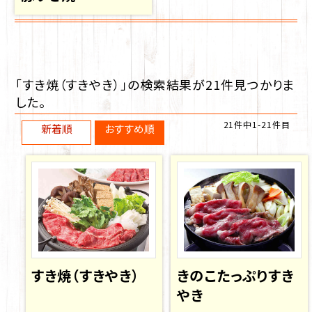
「
すき焼（すきやき）
」の検索結果が
21
件見つかりま
した。
21
件中
1
-
21
件目
新着順
おすすめ順
すき焼（すきやき）
きのこたっぷりすき
やき