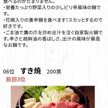
食べるのがたまりません。
・栄養たっぷり野菜入りの少しピリ辛風味の鍋で
す。
・花椒入りの激辛鍋を食べます！スカッとするので
好きです。
・ごま油で鷹の爪を炒め出汁を注ぐ自家製火鍋で
す。辛さと胡麻油の香ばしさ、出汁の風味が最高
なお鍋です。
すき焼
06位
200票
前回3位