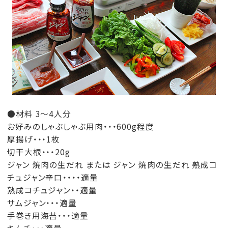
●材料 3～4人分
お好みのしゃぶしゃぶ用肉・・・600g程度
厚揚げ・・・1枚
切干大根・・・20g
ジャン 焼肉の生だれ または ジャン 焼肉の生だれ 熟成コ
チュジャン辛口・・・・適量
熟成コチュジャン・・適量
サムジャン・・・適量
手巻き用海苔・・・適量