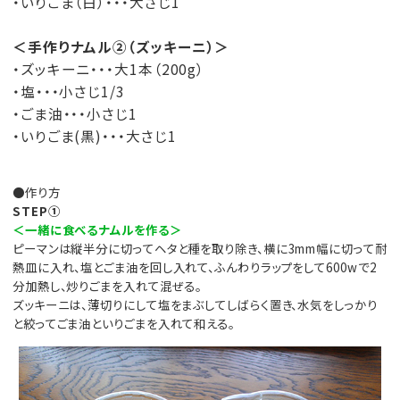
・いりごま（白）・・・大さじ1
＜手作りナムル②（ズッキーニ）＞
・ズッキーニ・・・大1本（200g）
・塩・・・小さじ1/3
・ごま油・・・小さじ1
・いりごま(黒)・・・大さじ1
●作り方
STEP①
＜一緒に食べるナムルを作る＞
ピーマンは縦半分に切ってヘタと種を取り除き、横に3mm幅に切って耐
熱皿に入れ、塩とごま油を回し入れて、ふんわりラップをして600wで2
分加熱し、炒りごまを入れて混ぜる。
ズッキーニは、薄切りにして塩をまぶしてしばらく置き、水気をしっかり
と絞ってごま油といりごまを入れて和える。