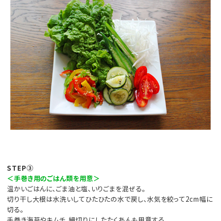
STEP③
＜手巻き用のごはん類を用意＞
温かいごはんに、ごま油と塩、いりごまを混ぜる。
切り干し大根は水洗いしてひたひたの水で戻し、水気を絞って2cm幅に
切る。
手巻き海苔やキムチ、細切りにしたたくあんも用意する。