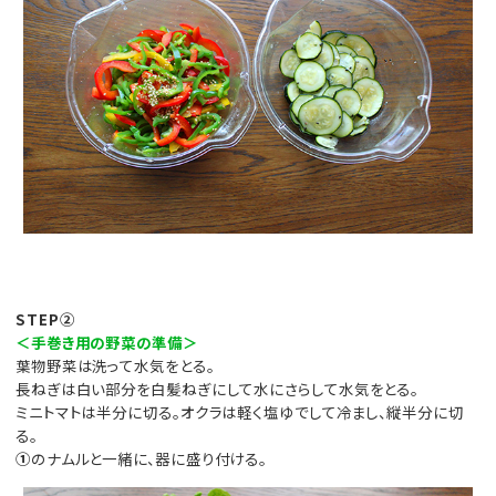
STEP②
＜手巻き用の野菜の準備＞
葉物野菜は洗って水気をとる。
長ねぎは白い部分を白髪ねぎにして水にさらして水気をとる。
ミニトマトは半分に切る。オクラは軽く塩ゆでして冷まし、縦半分に切
る。
①
のナムルと一緒に、器に盛り付ける。