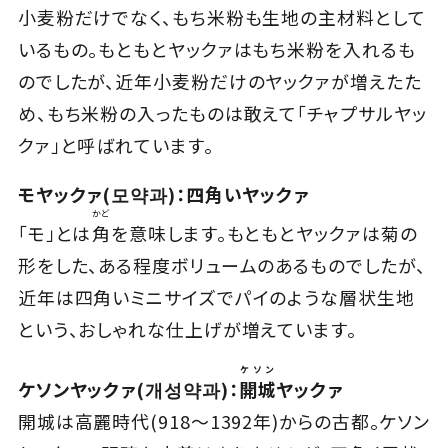
小麦粉だけでなく、もち米粉も生地の主材料として
いるもの。もともとヤックァはもち米粉を入れるも
のでしたが、近年小麦粉だけのヤックァが増えたた
め、もち米粉の入ったものは敢えて「チャプサルヤッ
クァ」と呼ばれています。
モヤックァ(모약과)：四角いヤックァ
かど
「モ」とは
角
を意味します。もともとヤックァは菊の
形をした、ある程度ボリュームのあるものでしたが、
近年は四角いミニサイズでパイのような層状生地
という、おしゃれな仕上げが増えています。
ケソン
ケソンヤックァ(개성약과)：
開城
ヤックァ
開城は高麗時代(918～1392年)からの古都。ケソン