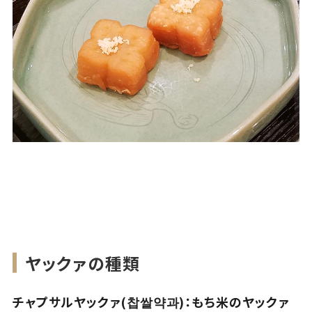
ヤックァの種類
チャプサルヤックァ(찹쌀약과)：もち米のヤックァ