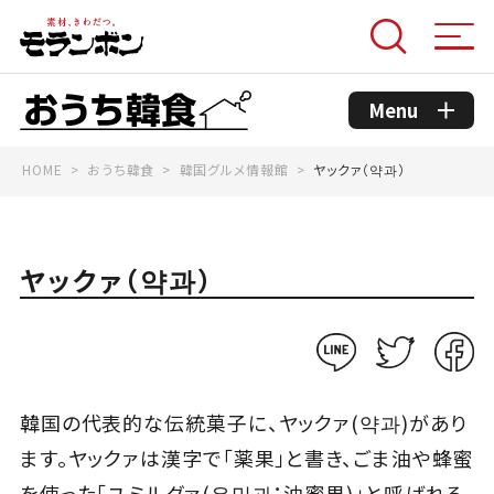
Menu
HOME
おうち韓食
韓国グルメ情報館
ヤックァ（약과）
モランボンのこだわり
コンセプト
ヤックァ（약과）
おうち韓食商品
おうち韓食レシピ
韓国の代表的な伝統菓子に、ヤックァ(약과)があり
ます。ヤックァは漢字で「薬果」と書き、ごま油や蜂蜜
韓国グルメ情報館
を使った「ユミルグァ(유밀과：油蜜果)」と呼ばれる