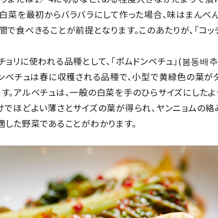
に白菜を最初からバラバラにして作った場合、味はまんべ
間で食べきることが前提となります。このあたりが、「コッチ
ョリに使われる品種として、「ポムドンベチュ」(봄동배추)
ドンベチュは春に収穫される品種で、小型で黄緑色の葉が
す。アルベチュは、一般の白菜を手のひらサイズにしたよ
けでほどよい薄さとサイズの葉が得られ、ヤンニョムの
適した野菜であることがわかります。