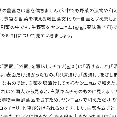
菜の豊富さは言を俟ちませんが、中でも野菜の漬物や和え
、豊富な副菜を携える韓国食文化の一側面といえましょ
副菜の中でも、生野菜をヤンニョム(양념：薬味香辛料)で
」(저래기)について見ていきましょう。
は「表面」「外面」を意味し、チョリ(절이)は「漬けること」
は、表面だけ漬かったもの、「即席漬け」「浅漬け」をさしま
ーなものでは、白菜を塩漬けしてからヤンニョムで和えた
。これは外国人から見ると、白菜キムチそのものに見えますが
漬物＝発酵食品をさすため、ヤンニョムで和えただけの
「コッチョリ」と呼び分けられるのです。また、白菜キムチ
りまたは1／4に切るなど、ある程度大きなかたまりで漬