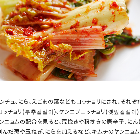
ンチュ、にら、えごまの葉などもコッチョリにされ、それぞ
コッチョリ(부추겉절이)、ケンニプコッチョリ(깻잎겉절이
ヤンニョムの配合を見ると、荒挽きや粉挽きの唐辛子、にんに
刻んだ葱や玉ねぎ、にらを加えるなど、キムチのヤンニョ