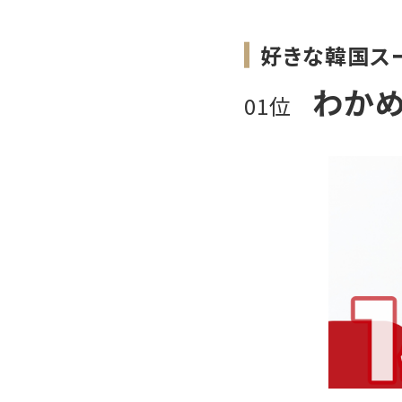
好きな韓国ス
わかめ
01位