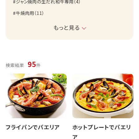
ジャン焼肉の生だれ和牛専用
（
4
）
牛焼肉用
（
11
）
もっと見る
95
検索結果
件
フライパンでパエリア
ホットプレートでパエリ
ア