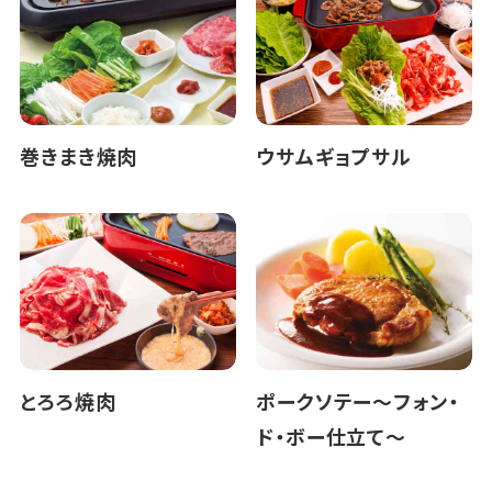
巻きまき焼肉
ウサムギョプサル
とろろ焼肉
ポークソテー～フォン・
ド・ボー仕立て～