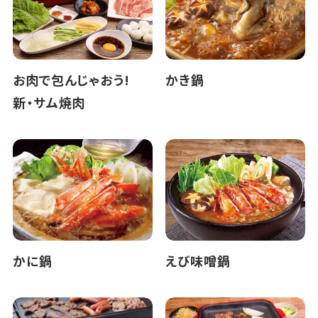
お肉で包んじゃおう!
かき鍋
新・サム焼肉
かに鍋
えび味噌鍋