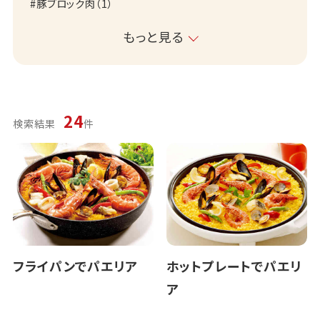
豚ブロック肉
（
1
）
もっと見る
24
検索結果
件
フライパンでパエリア
ホットプレートでパエリ
ア