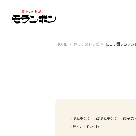
HOME
おすすめレシピ
たこに関するレシ
キムチ
（
2
）
韓キムチ
（
2
）
餃子の
鮭・サーモン
（
1
）