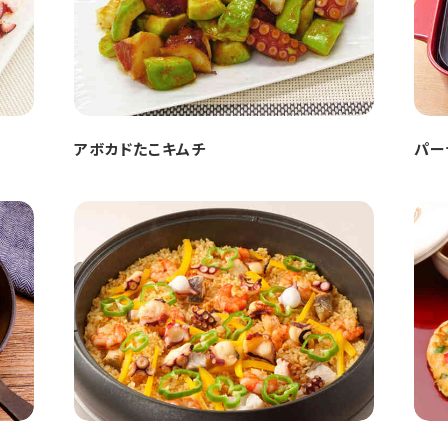
アボカドたこキムチ
パー