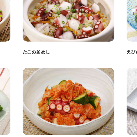
たこの釜めし
えび