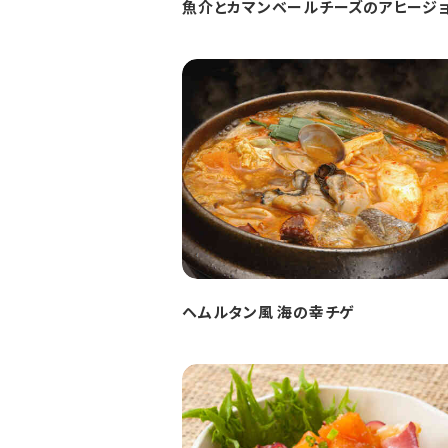
魚介とカマンベールチーズのアヒージ
ヘムルタン風 海の幸チゲ