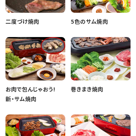
二度づけ焼肉
5色のサム焼肉
お肉で包んじゃおう!
巻きまき焼肉
新・サム焼肉