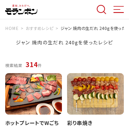
HOME
おすすめレシピ
ジャン 焼肉の生だれ 240gを使った
ジャン 焼肉の生だれ 240g
を使ったレシピ
314
検索結果
件
ホットプレートでWごち
彩り串焼き