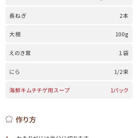
長ねぎ
2本
大根
100g
えのき茸
１袋
にら
1/2束
海鮮キムチチゲ用スープ
1パック
作り方
1
わたりがには半分に切ります。