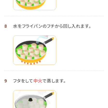
8
水をフライパンのフチから回し入れます。
9
フタをして
中火
で蒸します。