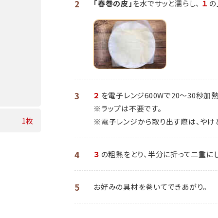
2
「春巻の皮」
を水でサッと濡らし、
１
の
3
２
を電子レンジ600Wで20～30秒加
※ラップは不要です。
1枚
※電子レンジから取り出す際は、やけ
4
３
の粗熱をとり、半分に折って二重にし
5
お好みの具材を巻いてできあがり。