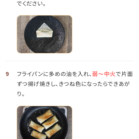
でください。
9
フライパンに多めの油を入れ、
弱～中火
で片面
ずつ揚げ焼きし、きつね色になったらできあが
り。