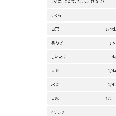
（かに、ほたて、たい、えびなど）
いくら
白菜
1/4株
長ねぎ
1本
しいたけ
4
人参
1/4
水菜
1/4
豆腐
1/2丁
くずきり