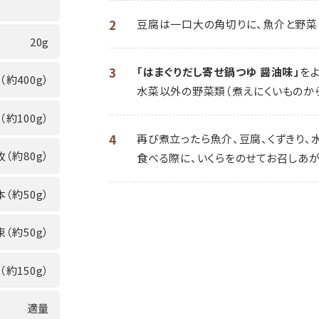
2
豆腐は一口大の角切りに、魚介と野菜
20g
3
「はまぐりだし寄せ鍋つゆ 醤油味」
を
（約400g）
水菜以外の野菜類（煮えにくいものから
（約100g）
4
再び煮立ったら魚介、豆腐、くずきり、
枚（約80g）
食べる際に、いくらをのせてお召しあが
本（約50g）
束（約50g）
（約150g）
適量