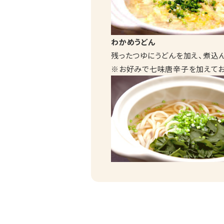
わかめうどん
残ったつゆにうどんを加え、煮込
※お好みで七味唐辛子を加えてお