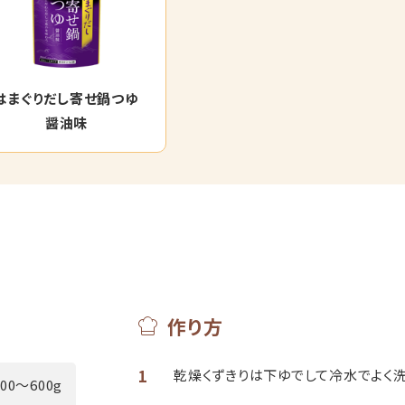
はまぐりだし寄せ鍋つゆ
醤油味
作り方
1
乾燥くずきりは下ゆでして冷水でよく洗
500～600g