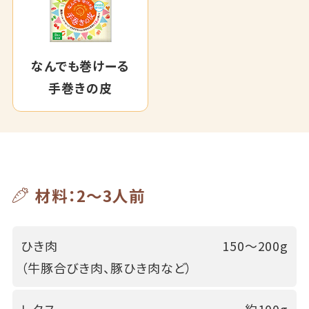
なんでも巻けーる
手巻きの皮
材料：2～3人前
ひき肉
150～200g
（牛豚合びき肉、豚ひき肉など）