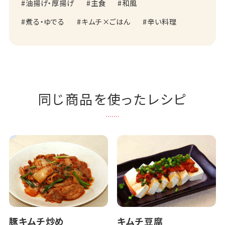
油揚げ・厚揚げ
主食
和風
煮る・ゆでる
キムチ×ごはん
辛い料理
同じ商品を使ったレシピ
豚キムチ炒め
キムチ豆腐