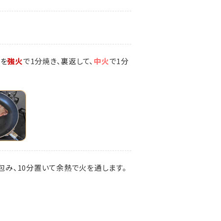
面を
強火
で1分焼き、裏返して、
中火
で1分
包み、10分置いて余熱で火を通します。