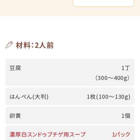
材料：2人前
豆腐
1丁
（300～400g）
はんぺん(大判)
1枚(100～130g)
卵黄
1個
濃厚白スンドゥブチゲ用スープ
1パック