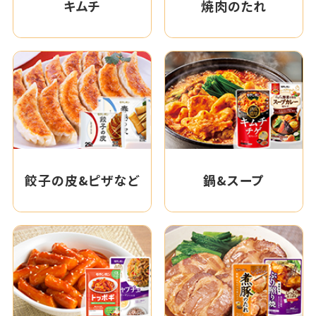
キムチ
焼肉のたれ
餃子の皮&ピザなど
鍋&スープ