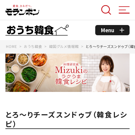
Menu
HOME
おうち韓食
韓国グルメ情報館
とろ～りチーズスンドゥブ（韓
モランボンのこだわり
コンセプト
おうち韓食商品
おうち韓食レシピ
とろ～りチーズスンドゥブ（韓食レシ
ピ）
韓国グルメ情報館