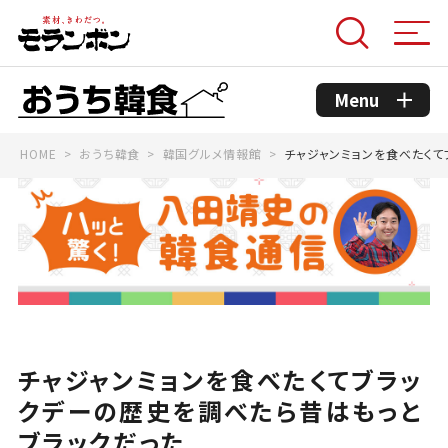
Menu
HOME
おうち韓食
韓国グルメ情報館
チャジャンミョンを食べたく
モランボンのこだわり
コンセプト
おうち韓食商品
おうち韓食レシピ
チャジャンミョンを食べたくてブラッ
クデーの歴史を調べたら昔はもっと
韓国グルメ情報館
ブラックだった