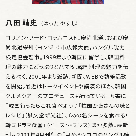
八田 靖史
（はった やすし）
コリアン・フード・コラムニスト。慶尚北道、および慶
尚北道栄州（ヨンジュ）市広報大使。ハングル能力
検定協会理事。1999年より韓国に留学し、韓国料
理の魅力にどっぷりとハマる。韓国料理の魅力を伝
えるべく、2001年より雑誌、新聞、WEBで執筆活動
を開始。最近はトークイベントや講演のほか、韓国
グルメツアーのプロデュースも行っている。著書に
『韓国行ったらこれ食べよう!』『韓国かあさんの味と
レシピ』（誠文堂新光社）、『あの名シーンを食べる!
韓国ドラマ食堂』（イースト・プレス）ほか多数。最新
刊は2021年4月刊行の『目からウロコのハングル練